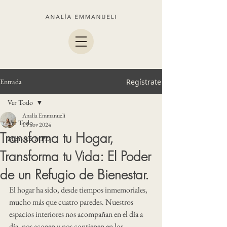
Entrada
Regístrate
Ver Todo
Analía Emmanueli
Ver Todo
13 nov 2024
Transforma tu Hogar,
Mentoría MPD
Transforma tu Vida: El Poder
de un Refugio de Bienestar.
El hogar ha sido, desde tiempos inmemoriales, 
mucho más que cuatro paredes. Nuestros 
espacios interiores nos acompañan en el día a 
día, nos acogen y nos contienen en los 