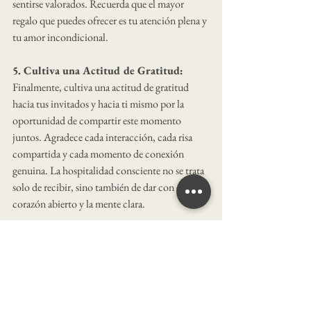
sentirse valorados. Recuerda que el mayor 
regalo que puedes ofrecer es tu atención plena y 
tu amor incondicional.
5. Cultiva una Actitud de Gratitud:
Finalmente, cultiva una actitud de gratitud 
hacia tus invitados y hacia ti mismo por la 
oportunidad de compartir este momento 
juntos. Agradece cada interacción, cada risa 
compartida y cada momento de conexión 
genuina. La hospitalidad consciente no se trata 
solo de recibir, sino también de dar con el 
corazón abierto y la mente clara.
 La práctica de la hospitalidad consciente a 
través del deco coaching puede transformar tus 
encuentros en casa en experiencias 
profundamente significativas y enriquecedoras. 
Al crear espacios que inspiran, prestar atención 