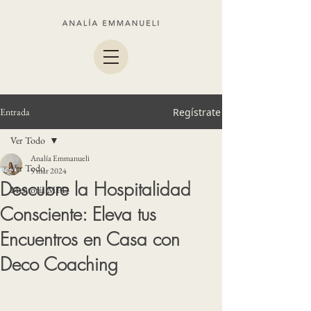
Entrada
Regístrate
Ver Todo
Analía Emmanueli
Ver Todo
5 mar 2024
Descubre la Hospitalidad
Mentoría MPD
Consciente: Eleva tus
Encuentros en Casa con
Deco Coaching