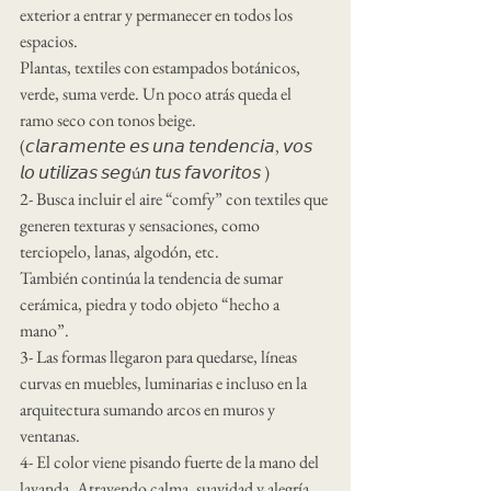
exterior a entrar y permanecer en todos los 
espacios.
Plantas, textiles con estampados botánicos, 
verde, suma verde. Un poco atrás queda el 
ramo seco con tonos beige. 
(𝘤𝘭𝘢𝘳𝘢𝘮𝘦𝘯𝘵𝘦 𝘦𝘴 𝘶𝘯𝘢 𝘵𝘦𝘯𝘥𝘦𝘯𝘤𝘪𝘢, 𝘷𝘰𝘴 
𝘭𝘰 𝘶𝘵𝘪𝘭𝘪𝘻𝘢𝘴 𝘴𝘦𝘨ú𝘯 𝘵𝘶𝘴 𝘧𝘢𝘷𝘰𝘳𝘪𝘵𝘰𝘴 )
2- Busca incluir el aire “comfy” con textiles que 
generen texturas y sensaciones, como 
terciopelo, lanas, algodón, etc.
También continúa la tendencia de sumar 
cerámica, piedra y todo objeto “hecho a 
mano”.
3- Las formas llegaron para quedarse, líneas 
curvas en muebles, luminarias e incluso en la 
arquitectura sumando arcos en muros y 
ventanas.
4- El color viene pisando fuerte de la mano del 
lavanda. Atrayendo calma, suavidad y alegría.