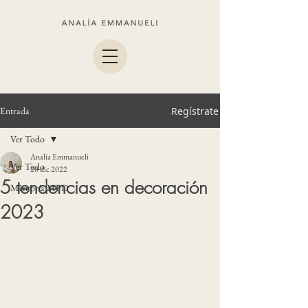
Entrada
Regístrate
Ver Todo
Analía Emmanueli
Ver Todo
20 dic 2022
5 tendencias en decoración
Mentoría MPD
2023